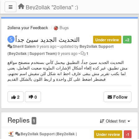
Bey2ollak "2ollena" :)
2ollena your Feedback
Bugs
التحديث الجديد سيئ جداً
Under review
+2
Sherif Salem
9 years ago
•
updated by
Bey2ollak Support
(Bey2ollak | Support Team)
9 years ago
•
1
التحديث الجديد سيئ جداً، التطبيق بيحمل كأني بستخدم متصفح مواقع
مش تطبيق، غير كده إلغاء أشكال الإشارات الملونة صعبت التعامل، يعنى
لما بكتب تقرير مش ببقى عارف احط انه شكل للن مفيش اسم تحتهم،
فبضطر اضغط على كل واحدة و اربط اللون بالشكل القديم
2
0
Follow
Replies
1
Oldest first
Bey2ollak Support (Bey2ollak |
Under review
-1