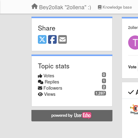
Bey2ollak "2ollena" :)
Knowledge base
Share
2olle
Topic stats
Vote
0
Votes
1
Replies
2
Followers
A
1,287
Views