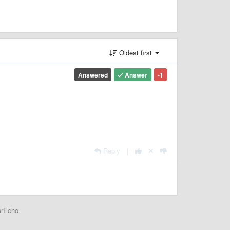
Oldest first
Answered
Answer
-1
Reply
|
erEcho