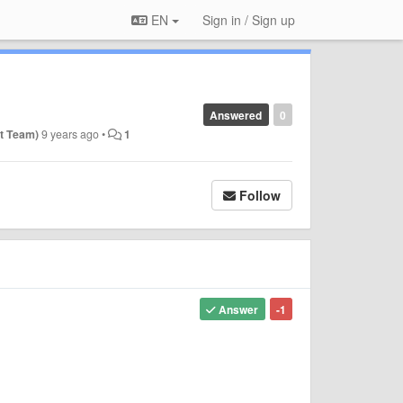
EN
Sign in / Sign up
Answered
0
t Team)
9 years ago
•
1
Follow
Answer
-1