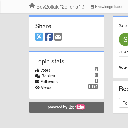
Bey2ollak "2ollena" :)
Knowledge base
Share
2olle
دي ود
Topic stats
Vote
2
Votes
0
Replies
1
Followers
1,184
Re
Views