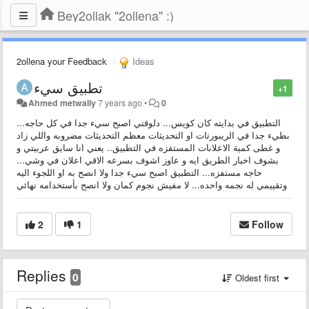
Bey2ollak "2ollena" :)
2ollena your Feedback
Ideas
تطبيق سيء
+1
Ahmed metwally
7 years ago
•
0
التطبيق في بدايته كان كويس... دلوقتي اصبح سيء جدا في كل حاجه...
بطيء جدا في الريبورتات او التحديثات معظم التحديثات مضروبه واللي زاد
و غطى كمية الاعلانات المستفزه في التطبيق.. يعني انا سايق عربيتي و
بشوف اخبار الطريق ايه و عاوز اشوف بسرعه الاقي اعلان في وشي...
حاجه مستفزه... التطبيق اصبح سيء جدا ولا انصح به او اللجوء اليه
وتقييمي له نجمه واحده... لا مفيش نجوم كمان ولا انصح بأستخدامه نهائي
2
1
Follow
Replies
0
Oldest first