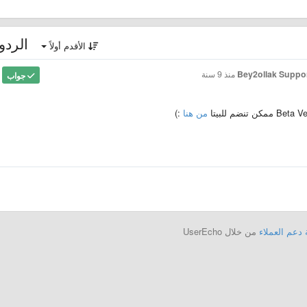
الردو
الأقدم أولاً
Bey2ollak Suppor
منذ 9 سنة
جواب
من هنا
:)
دعم العملاء
من خلال UserEcho