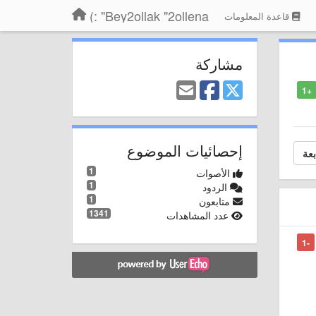
Bey2ollak "2ollena" :)
قاعدة المعلومات
مشاركة
+1
إحصائيات الموضوع
بعة
1
الأصوات
1
الردود
1
متابعون
1341
عدد المشاهدات
-1