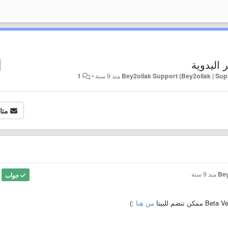
ر اليدوية
Bey2ollak Support (Bey2ollak | Su
منذ 9 سنة
•
1
متا
Bey
منذ 9 سنة
جواب
من هنا
:)