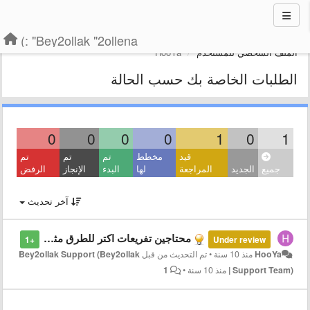
Bey2ollak "2ollena" :)
الملف الشخصي للمستخدم
HooYa
الطلبات الخاصة بك حسب الحالة
0
0
0
0
1
0
1
قيد
مخطط
تم
تم
تم
جميع
الجديد
المراجعة
لها
البدء
الإنجاز
الرفض
آخر تحديث
محتاجين تفريعات اكتر للطرق مثلاً مدينة نصر متنفعش خالص تبقى icon واحد بس محتاجه تتفرع اكتر.. نفس الكلام طرق المسافات الطويلة مثلاً من حلوا للداءري كتير اوي تبقى icon واحد برضو محتاجه تتفرع اكتر ده هيسهل اننا نحدد رقعة الزحمه نفسها.. يا ريت كمان لو بيقولك
+1
Under review
HooYa
منذ 10 سنة
•
تم التحديث من قبل
Bey2ollak Support (Bey2ollak
| Support Team)
منذ 10 سنة
•
1