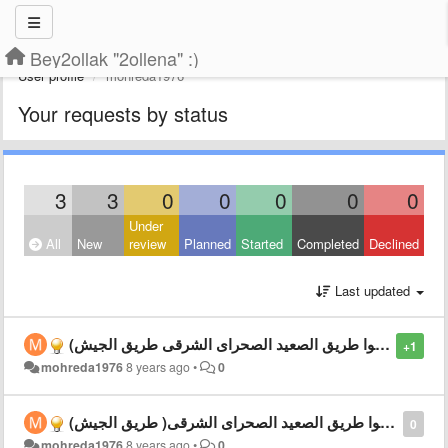
Bey2ollak "2ollena" :)
User profile
mohreda1976
Your requests by status
3
3
0
0
0
0
0
Under
All
New
review
Planned
Started
Completed
Declined
Last updated
(ياريت تضيفوا طريق الصعيد الصحراى الشرقى طريق الجيش
+1
mohreda1976
8 years ago
•
0
(ياريت تضيفوا طريق الصعيد الصحراى الشرقى( طريق الجيش
0
mohreda1976
8 years ago
•
0